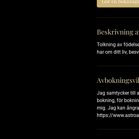
Gör en boknings
n
Beskrivning a
Tolkning av födelse
har om ditt liv, be
Avbokningsvil
Jag samtycker till 
bokning, för bokni
mig. Jag kan ångra 
https://www.astroal