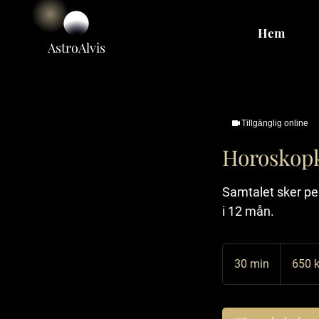
Hem
Astro
Alvis
Tillgänglig online
Horoskopk
Samtalet sker pe
i 12 mån.
650
svenska
30 min
3
650 k
kronor
0
m
i