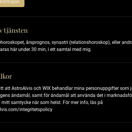
förfrågan
v tjänsten
horoskopet, årsprognos, synastri (relationshoroskop), eller and
svaras här under 30 min, i ett samtal med mig.
lkor
att att AstroAlvis och WIX behandlar mina personuppgifter som j
ngens ändamål, samt för ändamål att använda det i marknadsför
mitt samtycke när som helst. För mer info, läs på
vis.com/integritetspolicy