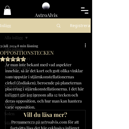
Astro
Alvis
Inlägg
Registrera
Alla inlägg
31 juli 2024
8 min läsning
Alla inlägg
OPPOSITIONSTECKEN
Transiter 2023
Betygsatt till NaN av 5 stjärnor.
Är man inte bekant med vad aspekter 
Transiter 2024
innebär, så är det kort och gott olika vinklar 
Aspekter
som uppstår i stjärnkonstellationernas 
cirkel (Zodiaken), beroende på planeternas 
Svar på frågor
placering i stjärnkonstellationerna. I det här 
inlägget går jag igenom alla 12 tecken och 
Offentliga horoskop
deras opposition, och hur man kan hantera 
Övrigt
varje opposition.
Vill du läsa mer?
Solen
Prenumerera på astroalvis.com för att 
Månen genom Zodiaken
fortsätta läsa det här exklusiva inlägget.