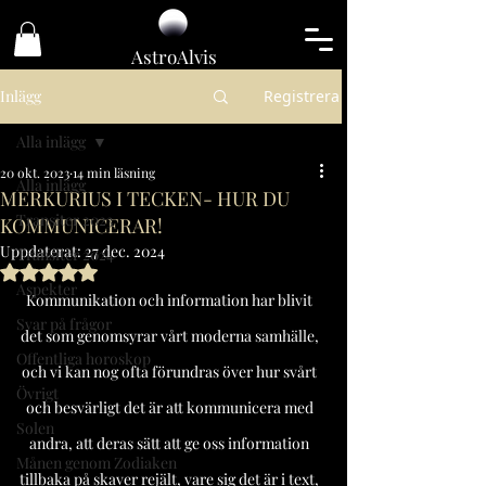
Astro
Alvis
Inlägg
Registrera
Alla inlägg
20 okt. 2023
14 min läsning
Alla inlägg
MERKURIUS I TECKEN- HUR DU
Transiter 2023
KOMMUNICERAR!
Uppdaterat:
27 dec. 2024
Transiter 2024
Betygsatt till NaN av 5 stjärnor.
Aspekter
Kommunikation och information har blivit 
Svar på frågor
det som genomsyrar vårt moderna samhälle, 
Offentliga horoskop
och vi kan nog ofta förundras över hur svårt 
Övrigt
och besvärligt det är att kommunicera med 
Solen
andra, att deras sätt att ge oss information 
Månen genom Zodiaken
tillbaka på skaver rejält, vare sig det är i text, 