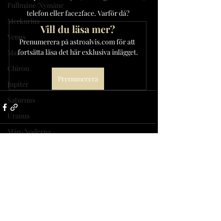
Fullmåne/Nymåne
telefon eller face2face. Varför då?
Merkurius
Vill du läsa mer?
Venus
Prenumerera på astroalvis.com för att 
fortsätta läsa det här exklusiva inlägget.
Mars
Chiron
Prenumerera
Jupiter
Saturnus
Uranus
Mån-Noderna
Neptunus
Pluto
Alexandra Alvis
Med passion för att ge insikter om ens livsväg
12 stjärntecken
med hjälp av astrologi, tarot och spiritualitet.
Asteroider
Följ
Relationer