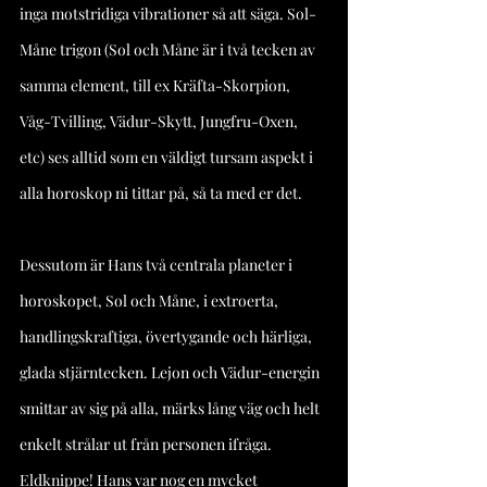
inga motstridiga vibrationer så att säga. Sol-
Måne trigon (Sol och Måne är i två tecken av 
samma element, till ex Kräfta-Skorpion, 
Våg-Tvilling, Vädur-Skytt, Jungfru-Oxen, 
etc) ses alltid som en väldigt tursam aspekt i 
alla horoskop ni tittar på, så ta med er det.  
Dessutom är Hans två centrala planeter i 
horoskopet, Sol och Måne, i extroerta, 
handlingskraftiga, övertygande och härliga, 
glada stjärntecken. Lejon och Vädur-energin 
smittar av sig på alla, märks lång väg och helt 
enkelt strålar ut från personen ifråga. 
Eldknippe! Hans var nog en mycket 