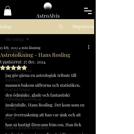
Astro
Alvis
Inlägg
Registrera
Alla inlägg
15 feb. 2022
4 min läsning
Alla inlägg
Astrotolkning - Hans Rosling
Transiter 2023
Uppdaterat:
27 dec. 2024
Betygsatt till NaN av 5 stjärnor.
Transiter 2024
Jag gör gärna en astrologisk tribute till 
Aspekter
mannen bakom siffrorna och statistiken, 
Svar på frågor
den ödmjuke, glade och fantastiskt 
Offentliga horoskop
insiktsfulle, Hans Rosling. Det kom som en 
Övrigt
stor överraskning att han var sjuk och att 
Solen
han så hastigt försvann från oss. Han fick 
Månen genom Zodiaken