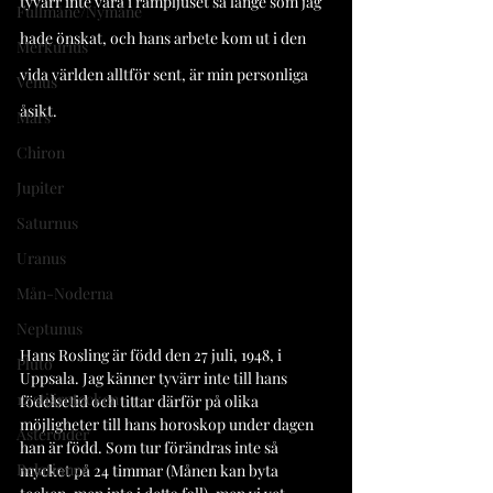
tyvärr inte vara i rampljuset så länge som jag 
Fullmåne/Nymåne
hade önskat, och hans arbete kom ut i den 
Merkurius
vida världen alltför sent, är min personliga 
Venus
åsikt.
Mars
Chiron
Jupiter
Saturnus
Uranus
Mån-Noderna
Neptunus
Hans Rosling är född den 27 juli, 1948, i 
Pluto
Uppsala. Jag känner tyvärr inte till hans 
12 stjärntecken
födelsetid och tittar därför på olika 
möjligheter till hans horoskop under dagen 
Asteroider
han är född. Som tur förändras inte så 
Relationer
mycket på 24 timmar (Månen kan byta 