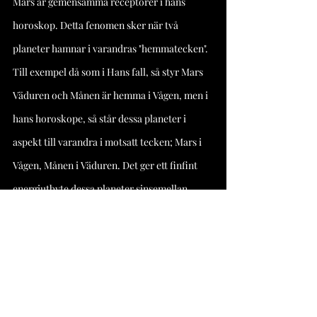
Mars är gemensamma receptorer i hans 
horoskop. Detta fenomen sker när två 
planeter hamnar i varandras "hemmatecken". 
Till exempel då som i Hans fall, så styr Mars 
Väduren och Månen är hemma i Vågen, men i 
hans horoskope, så står dessa planeter i 
aspekt till varandra i motsatt tecken; Mars i 
Vågen, Månen i Väduren. Det ger ett finfint 
energiutbyte dessa planeter sinsemellan, 
som skapar en stark inre förmåga att leda 
sina känslor och reaktioner till handling, 
vilket hänger ihop med Hans självbild (hans 
Sol), och nästan tvingar honom till att göra 
det. 