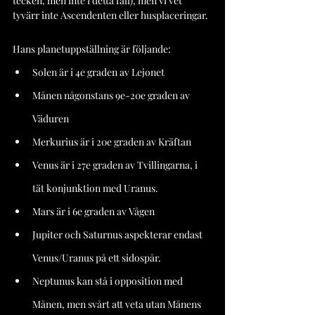
tecken, men inte i detta fall), men vi vet 
tyvärr inte Ascendenten eller husplaceringar.
Hans planetuppställning är följande:
Solen är i 4e graden av Lejonet
Månen någonstans 9e-20e graden av 
Väduren
Merkurius är i 20e graden av Kräftan
Venus är i 27e graden av Tvillingarna, i 
tät konjunktion med Uranus.
Mars är i 6e graden av Vågen
Jupiter och Saturnus aspekterar endast 
Venus/Uranus på ett sidospår.
Neptunus kan stå i opposition med 
Månen, men svårt att veta utan Månens 