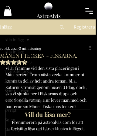
Astro
Alvis
Inlägg
Registrera
Alla inlägg
15 okt. 2025
8 min läsning
Alla inlägg
MÅNEN I TECKEN - FISKARNA.
Transiter 2023
Betygsatt till NaN av 5 stjärnor.
Vi är framme vid den sista placeringen i 
Transiter 2024
Mån-serien! From nästa vecka kommer ni 
Aspekter
kunna ta del av helt andra teman, bl.a. 
Saturnus transit genom husen ;) Idag, dock, 
Svar på frågor
ska vi sjunka ner i Fiskarnas djupa och 
emotionella vatten! Hur lever man med och 
Offentliga horoskop
hanterar sin Måne i Fiskarnas tecken?
Övrigt
Vill du läsa mer?
Solen
Prenumerera på astroalvis.com för att 
fortsätta läsa det här exklusiva inlägget.
Månen genom Zodiaken