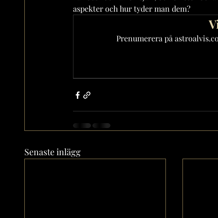
aspekter och hur tyder man dem?
V
Prenumerera på astroalvis.com
Senaste inlägg