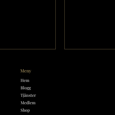
Meny
Hem
Blogg
Tjänster
DSTECKEN -
Medicinsk magi och 
Medlem
LINGARNA/GEMINI
kan tjäna pengar i
Shop
horoskopet!