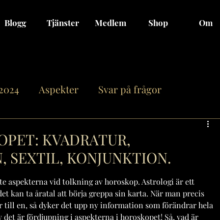
Blogg
Tjänster
Medlem
Shop
Om
 2024
Aspekter
Svar på frågor
n
Månen genom Zodiaken
Fullmåne/Nym
OPET: KVADRATUR,
, SEXTIL, KONJUNKTION.
on
Jupiter
Saturnus
Uranus
te aspekterna vid tolkning av horoskop. Astrologi är ett 
 kan ta åratal att börja greppa sin karta. När man precis 
r till en, så dyker det upp ny information som förändrar hela 
12 stjärntecken
Asteroider
Relationer
v det är fördjupning i aspekterna i horoskopet! Så, vad är 