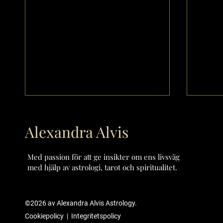
Alexandra Alvis
Med passion för att ge insikter om ens livsväg
med hjälp av astrologi, tarot och spiritualitet.
MÅNADSTECKEN -
MÅNA
©2026
av Alexandra Alvis Astrology.
KRÄFTAN/CANCER
TVIL
Cookiepolicy
|
Integritetspolicy