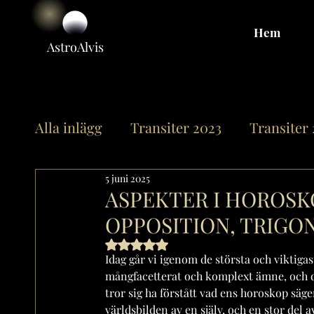
Hem
Astro
Alvis
Alla inlägg
Transiter 2023
Transiter
5 juni 2025
Offentliga horoskop
Övrigt
Sole
ASPEKTER I HOROSK
OPPOSITION, TRIGON
Merkurius
Venus
Mars
Chir
Betygsatt till NaN av 5 stjärnor.
Idag går vi igenom de största och viktigas
mångfacetterat och komplext ämne, och det
tror sig ha förstått vad ens horoskop säge
Mån-Noderna
Neptunus
Pluto
världsbilden av en själv, och en stor del a