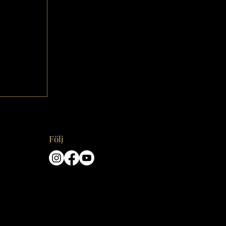
Följ
hur du