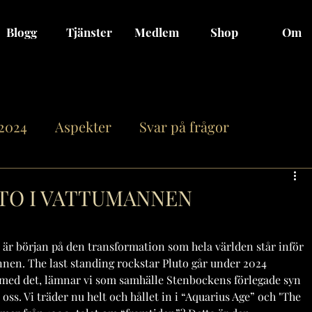
Blogg
Tjänster
Medlem
Shop
Om
 2024
Aspekter
Svar på frågor
n
Månen genom Zodiaken
Fullmåne/Nym
UTO I VATTUMANNEN
on
Jupiter
Saturnus
Uranus
 är början på den transformation som hela världen står inför 
en. The last standing rockstar Pluto går under 2024 
 med det, lämnar vi som samhälle Stenbockens förlegade syn 
12 stjärntecken
Asteroider
Relationer
ss. Vi träder nu helt och hållet in i “Aquarius Age” och "The 