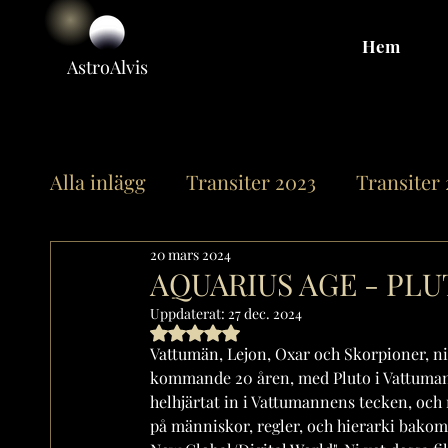
Hem
Astro
Alvis
Alla inlägg
Transiter 2023
Transiter
20 mars 2024
Offentliga horoskop
Övrigt
Sole
AQUARIUS AGE - PL
Uppdaterat:
27 dec. 2024
Betygsatt till NaN av 5 stjärnor.
Merkurius
Venus
Mars
Chir
Vattumän, Lejon, Oxar och Skorpioner, ni
kommande 20 åren, med Pluto i Vattumann
helhjärtat in i Vattumannens tecken, och
Mån-Noderna
Neptunus
Pluto
på människor, regler, och hierarki bakom o