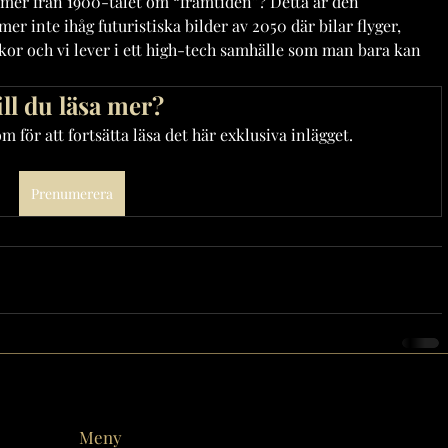
ilmer från 1900-talet om “framtiden”? Detta är den 
r inte ihåg futuristiska bilder av 2050 där bilar flyger, 
or och vi lever i ett high-tech samhälle som man bara kan 
ill du läsa mer?
 för att fortsätta läsa det här exklusiva inlägget.
Prenumerera
Meny