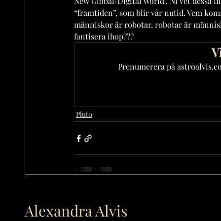
New Global/Digital World". Ni vet dessa f
“framtiden”, som blir vår nutid. Vem komme
människor är robotar, robotar är människ
fantisera ihop???
V
Prenumerera på astroalvis.com
Pluto
Alexandra Alvis