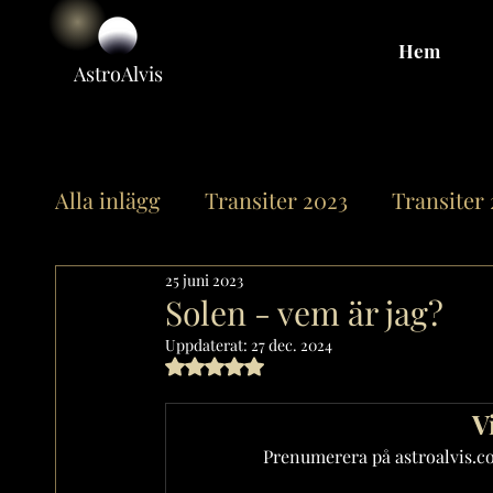
Hem
Astro
Alvis
Alla inlägg
Transiter 2023
Transiter
25 juni 2023
Offentliga horoskop
Övrigt
Sole
Solen - vem är jag?
Uppdaterat:
27 dec. 2024
Betygsatt till NaN av 5 stjärnor.
Merkurius
Venus
Mars
Chir
V
Prenumerera på astroalvis.com
Mån-Noderna
Neptunus
Pluto