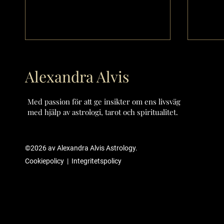
Alexandra Alvis
Med passion för att ge insikter om ens livsväg
med hjälp av astrologi, tarot och spiritualitet.
MÅNADSTECKEN -
MÅNA
©2026
av Alexandra Alvis Astrology.
KRÄFTAN/CANCER
TVIL
Cookiepolicy
|
Integritetspolicy