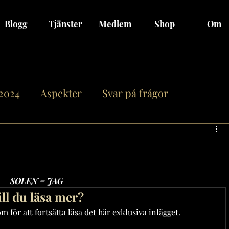
Blogg
Tjänster
Medlem
Shop
Om
 2024
Aspekter
Svar på frågor
n
Månen genom Zodiaken
Fullmåne/Nym
on
Jupiter
Saturnus
Uranus
SOLEN = JAG
ill du läsa mer?
 för att fortsätta läsa det här exklusiva inlägget.
12 stjärntecken
Asteroider
Relationer