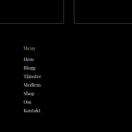
Meny
Hem
Blogg
Tjänster
DSTECKEN -
Medicinsk magi och 
Medlem
LINGARNA/GEMINI
kan tjäna pengar i
Shop
horoskopet!
Om
Kontakt