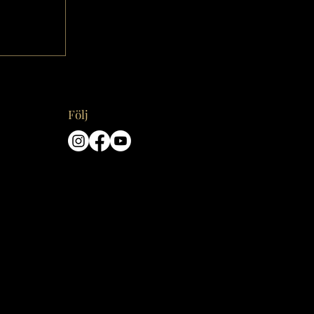
Följ
hur du