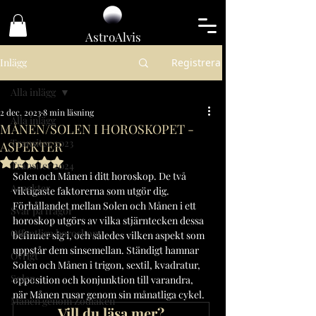
Astro
Alvis
Inlägg
Registrera
Alla inlägg
2 dec. 2023
8 min läsning
Alla inlägg
MÅNEN/SOLEN I HOROSKOPET -
Transiter 2023
ASPEKTER
Betygsatt till NaN av 5 stjärnor.
Transiter 2024
Solen och Månen i ditt horoskop. De två 
Aspekter
viktigaste faktorerna som utgör dig. 
Förhållandet mellan Solen och Månen i ett 
Svar på frågor
horoskop utgörs av vilka stjärntecken dessa 
Offentliga horoskop
befinner sig i, och således vilken aspekt som 
uppstår dem sinsemellan. Ständigt hamnar 
Övrigt
Solen och Månen i trigon, sextil, kvadratur, 
Solen
opposition och konjunktion till varandra, 
när Månen rusar genom sin månatliga cykel.
Månen genom Zodiaken
Vill du läsa mer?