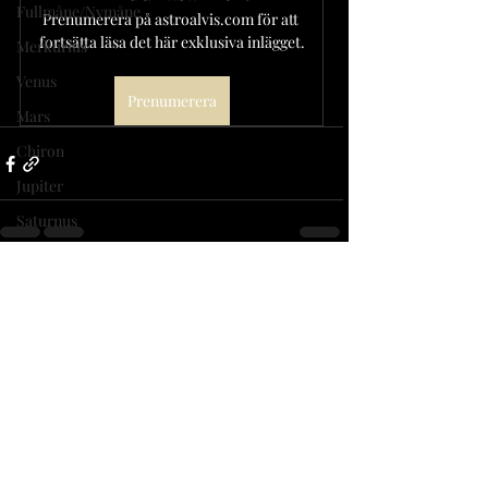
Fullmåne/Nymåne
Prenumerera på astroalvis.com för att 
fortsätta läsa det här exklusiva inlägget.
Merkurius
Venus
Prenumerera
Mars
Chiron
Jupiter
Saturnus
Uranus
Alexandra Alvis
Mån-Noderna
Med passion för att ge insikter om ens livsväg
Neptunus
med hjälp av astrologi, tarot och spiritualitet.
Pluto
Följ
12 stjärntecken
Asteroider
Relationer
Cookiepolicy
|
Integritetspolicy